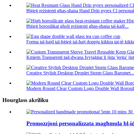
Ħġieġ reżistenti għas-sħana Hand Drip pyrex Cl personali
Ħġieġ borosilikat għoli reżistenti għas-sħana tal-kafè...
Forma tal-bajd tal-ħġieġ tal-ħajt doppju kikkra tat-tè kikkr
Kmiem Trasparenti tad-dwana Ivvjaġġar li jista 'jerġa' ji
Creative Stylish Desktop Droplet Storm Glass Baromet...
Modern Round Clear Custom Logo Double Wall Borosili
Hourglass akriliku
Promozzjoni personalizzata magħmula bl-id