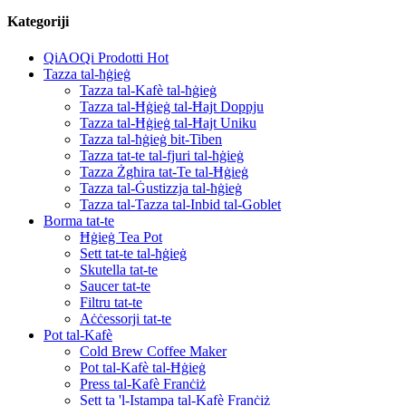
Kategoriji
QiAOQi Prodotti Hot
Tazza tal-ħġieġ
Tazza tal-Kafè tal-ħġieġ
Tazza tal-Ħġieġ tal-Ħajt Doppju
Tazza tal-Ħġieġ tal-Ħajt Uniku
Tazza tal-ħġieġ bit-Tiben
Tazza tat-te tal-fjuri tal-ħġieġ
Tazza Żgħira tat-Te tal-Ħġieġ
Tazza tal-Ġustizzja tal-ħġieġ
Tazza tal-Tazza tal-Inbid tal-Goblet
Borma tat-te
Ħġieġ Tea Pot
Sett tat-te tal-ħġieġ
Skutella tat-te
Saucer tat-te
Filtru tat-te
Aċċessorji tat-te
Pot tal-Kafè
Cold Brew Coffee Maker
Pot tal-Kafè tal-Ħġieġ
Press tal-Kafè Franċiż
Sett ta 'l-Istampa tal-Kafè Franċiż