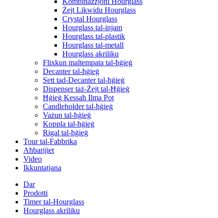
Kombinazzjoni Hourglass
Żejt Likwidu Hourglass
Crystal Hourglass
Hourglass tal-injam
Hourglass tal-plastik
Hourglass tal-metall
Hourglass akriliku
Flixkun maltempata tal-ħġieġ
Decanter tal-ħġieġ
Sett tad-Decanter tal-ħġieġ
Dispenser taż-Żejt tal-Ħġieġ
Ħġieġ Kessaħ Ilma Pot
Candleholder tal-ħġieġ
Vażun tal-ħġieġ
Koppla tal-ħġieġ
Rigal tal-ħġieġ
Tour tal-Fabbrika
Aħbarijiet
Video
Ikkuntatjana
Dar
Prodotti
Timer tal-Hourglass
Hourglass akriliku