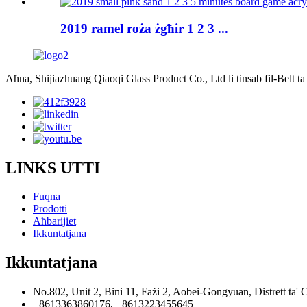
2019 ramel roża żgħir 1 2 3 ...
Aħna, Shijiazhuang Qiaoqi Glass Product Co., Ltd li tinsab fil-Belt ta
LINKS UTTI
Fuqna
Prodotti
Aħbarijiet
Ikkuntatjana
Ikkuntatjana
No.802, Unit 2, Bini 11, Fażi 2, Aobei-Gongyuan, Distrett ta' 
+8613363860176, +8613223455645