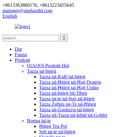
+8613363860176, +8613223455645
manager@qqglassltd.com
English
Dar
Fuqna
Prodotti
QiAOQi Prodotti Hot
Tazza tal-ħġieġ
Tazza tal-Kafè tal-ħġieġ
Tazza tal-Ħġieġ tal-Ħajt Doppju
Tazza tal-Ħġieġ tal-Ħajt Uniku
Tazza tal-ħġieġ bit-Tiben
Tazza tat-te tal-fjuri tal-ħġieġ
Tazza Żgħira tat-Te tal-Ħġieġ
Tazza tal-Ġustizzja tal-ħġieġ
Tazza tal-Tazza tal-Inbid tal-Goblet
Borma tat-te
Ħġieġ Tea Pot
Sett tat-te tal-ħġieġ