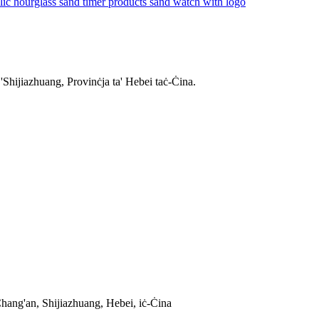
 'Shijiazhuang, Provinċja ta' Hebei taċ-Ċina.
Chang'an, Shijiazhuang, Hebei, iċ-Ċina