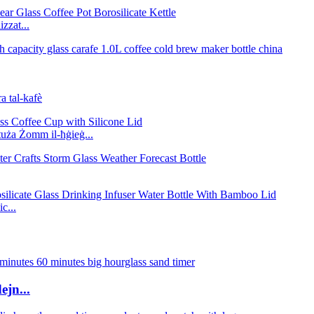
zzat...
a tal-kafè
ntuża Żomm il-ħġieġ...
c...
ejn...