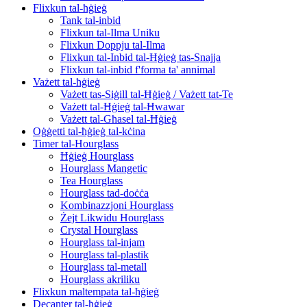
Flixkun tal-ħġieġ
Tank tal-inbid
Flixkun tal-Ilma Uniku
Flixkun Doppju tal-Ilma
Flixkun tal-Inbid tal-Ħġieġ tas-Snajja
Flixkun tal-inbid f'forma ta' annimal
Vażett tal-ħġieġ
Vażett tas-Siġill tal-Ħġieġ / Vażett tat-Te
Vażett tal-Ħġieġ tal-Ħwawar
Vażett tal-Għasel tal-Ħġieġ
Oġġetti tal-ħġieġ tal-kċina
Timer tal-Hourglass
Ħġieġ Hourglass
Hourglass Mangetic
Tea Hourglass
Hourglass tad-doċċa
Kombinazzjoni Hourglass
Żejt Likwidu Hourglass
Crystal Hourglass
Hourglass tal-injam
Hourglass tal-plastik
Hourglass tal-metall
Hourglass akriliku
Flixkun maltempata tal-ħġieġ
Decanter tal-ħġieġ