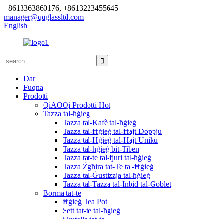
+8613363860176, +8613223455645
manager@qqglassltd.com
English
Dar
Fuqna
Prodotti
QiAOQi Prodotti Hot
Tazza tal-ħġieġ
Tazza tal-Kafè tal-ħġieġ
Tazza tal-Ħġieġ tal-Ħajt Doppju
Tazza tal-Ħġieġ tal-Ħajt Uniku
Tazza tal-ħġieġ bit-Tiben
Tazza tat-te tal-fjuri tal-ħġieġ
Tazza Żgħira tat-Te tal-Ħġieġ
Tazza tal-Ġustizzja tal-ħġieġ
Tazza tal-Tazza tal-Inbid tal-Goblet
Borma tat-te
Ħġieġ Tea Pot
Sett tat-te tal-ħġieġ