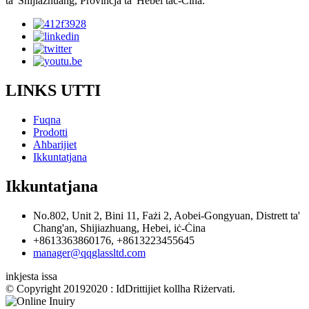
ta 'Shijiazhuang, Provinċja ta' Hebei taċ-Ċina.
LINKS UTTI
Fuqna
Prodotti
Aħbarijiet
Ikkuntatjana
Ikkuntatjana
No.802, Unit 2, Bini 11, Fażi 2, Aobei-Gongyuan, Distrett ta'
Chang'an, Shijiazhuang, Hebei, iċ-Ċina
+8613363860176, +8613223455645
manager@qqglassltd.com
inkjesta issa
© Copyright 20192020 : IdDrittijiet kollha Riżervati.