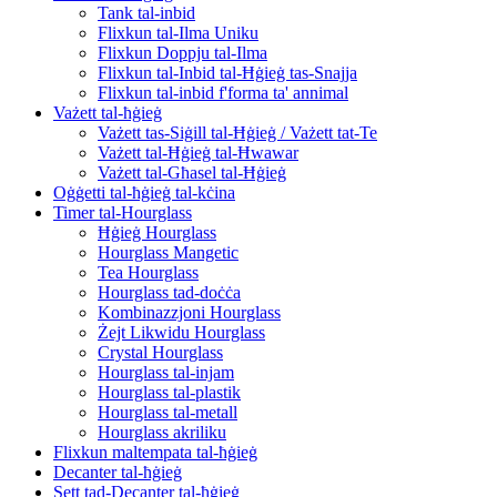
Tank tal-inbid
Flixkun tal-Ilma Uniku
Flixkun Doppju tal-Ilma
Flixkun tal-Inbid tal-Ħġieġ tas-Snajja
Flixkun tal-inbid f'forma ta' annimal
Vażett tal-ħġieġ
Vażett tas-Siġill tal-Ħġieġ / Vażett tat-Te
Vażett tal-Ħġieġ tal-Ħwawar
Vażett tal-Għasel tal-Ħġieġ
Oġġetti tal-ħġieġ tal-kċina
Timer tal-Hourglass
Ħġieġ Hourglass
Hourglass Mangetic
Tea Hourglass
Hourglass tad-doċċa
Kombinazzjoni Hourglass
Żejt Likwidu Hourglass
Crystal Hourglass
Hourglass tal-injam
Hourglass tal-plastik
Hourglass tal-metall
Hourglass akriliku
Flixkun maltempata tal-ħġieġ
Decanter tal-ħġieġ
Sett tad-Decanter tal-ħġieġ