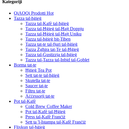
Kategoriji
QiAOQi Prodotti Hot
Tazza tal-ħġieġ
Tazza tal-Kafè tal-ħġieġ
Tazza tal-Ħġieġ tal-Ħajt Doppju
Tazza tal-Ħġieġ tal-Ħajt Uniku
Tazza tal-ħġieġ bit-Tiben
Tazza tat-te tal-fjuri tal-ħġieġ
Tazza Żgħira tat-Te tal-Ħġieġ
Tazza tal-Ġustizzja tal-ħġieġ
Tazza tal-Tazza tal-Inbid tal-Goblet
Borma tat-te
Ħġieġ Tea Pot
Sett tat-te tal-ħġieġ
Skutella tat-te
Saucer tat-te
Filtru tat-te
Aċċessorji tat-te
Pot tal-Kafè
Cold Brew Coffee Maker
Pot tal-Kafè tal-Ħġieġ
Press tal-Kafè Franċiż
Sett ta 'l-Istampa tal-Kafè Franċiż
Flixkun tal-ħġieġ