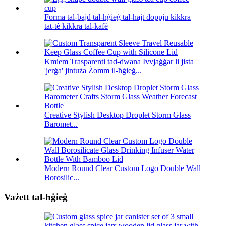
Forma tal-bajd tal-ħġieġ tal-ħajt doppju kikkra
tat-tè kikkra tal-kafè
Kmiem Trasparenti tad-dwana Ivvjaġġar li jista
'jerġa' jintuża Żomm il-ħġieġ...
Creative Stylish Desktop Droplet Storm Glass
Baromet...
Modern Round Clear Custom Logo Double Wall
Borosilic...
Vażett tal-ħġieġ