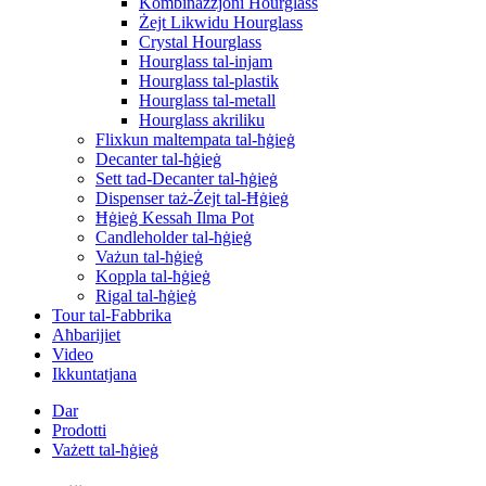
Kombinazzjoni Hourglass
Żejt Likwidu Hourglass
Crystal Hourglass
Hourglass tal-injam
Hourglass tal-plastik
Hourglass tal-metall
Hourglass akriliku
Flixkun maltempata tal-ħġieġ
Decanter tal-ħġieġ
Sett tad-Decanter tal-ħġieġ
Dispenser taż-Żejt tal-Ħġieġ
Ħġieġ Kessaħ Ilma Pot
Candleholder tal-ħġieġ
Vażun tal-ħġieġ
Koppla tal-ħġieġ
Rigal tal-ħġieġ
Tour tal-Fabbrika
Aħbarijiet
Video
Ikkuntatjana
Dar
Prodotti
Vażett tal-ħġieġ