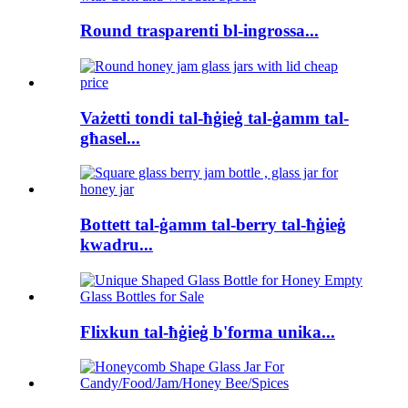
Round trasparenti bl-ingrossa...
Vażetti tondi tal-ħġieġ tal-ġamm tal-
għasel...
Bottett tal-ġamm tal-berry tal-ħġieġ
kwadru...
Flixkun tal-ħġieġ b'forma unika...