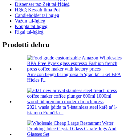
Dispenser taż-Żejt tal-Ħġieġ
Ħġieġ Kessaħ Ilma Pot
Candleholder tal-ħġieġ
Vażun tal-ħġieġ
Koppla tal-ħġieġ
Rigal tal-ħġieġ
Prodotti dehru
Amazon bejgħ bl-ingrossa ta 'grad ta' l-ikel BPA
Ħieles P...
2021 wasla ġdida ta 'l-istainless steel kafè ta' l-
istampa Franċiża...