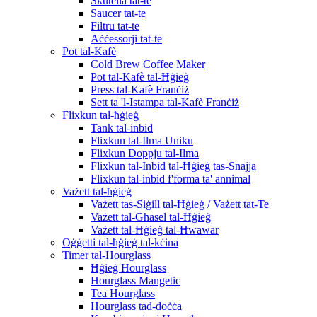
Skutella tat-te
Saucer tat-te
Filtru tat-te
Aċċessorji tat-te
Pot tal-Kafè
Cold Brew Coffee Maker
Pot tal-Kafè tal-Ħġieġ
Press tal-Kafè Franċiż
Sett ta 'l-Istampa tal-Kafè Franċiż
Flixkun tal-ħġieġ
Tank tal-inbid
Flixkun tal-Ilma Uniku
Flixkun Doppju tal-Ilma
Flixkun tal-Inbid tal-Ħġieġ tas-Snajja
Flixkun tal-inbid f'forma ta' annimal
Vażett tal-ħġieġ
Vażett tas-Siġill tal-Ħġieġ / Vażett tat-Te
Vażett tal-Għasel tal-Ħġieġ
Vażett tal-Ħġieġ tal-Ħwawar
Oġġetti tal-ħġieġ tal-kċina
Timer tal-Hourglass
Ħġieġ Hourglass
Hourglass Mangetic
Tea Hourglass
Hourglass tad-doċċa