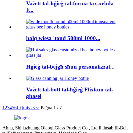
Vażett tal-ħġieġ tal-forma tax-xehda
F...
ħalq wiesa 'tond 500ml 1000...
Ħġieġ tal-bejgħ sħun personalizzat...
Vażett tal-bott tal-ħġieġ Flixkun tal-
għasel
1
2
3
4
5
6
Li jmiss>
>>
Paġna 1 / 7
Aħna, Shijiazhuang Qiaoqi Glass Product Co., Ltd li tinsab fil-Belt