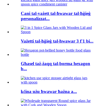
Cani tal-vażett tal-ħwawar tal-ħġieġ
personalizzat...
Vażetti tal-ħġieġ tal-ħwawar 3 f'1 bi...
Għasel taż-żaqq tal-borma hexagon
b...
kċina użu ħwawar ħażna a...