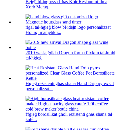
Bejgħ bl-ingrossa Irħas Kbir Restaurant Ilma
Xorb Meraq...
rigal tal-ħġieġ blow bl-idejn logo personalizzat
Hourgl manjetiku...
2019 wasla ġdida Dragun forma flixkun tal-inbid
tal-ħġieġ
Ħġieġ reżistenti għas-sħana Hand Drip pyrex Cl
personalizzat...
Ħġieġ borosilikat għoli reżistenti għas-sħana tal-
kafè...