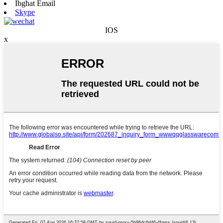
Ibgħat Email
Skype
IOS
x