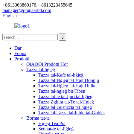
+8613363860176, +8613223455645
manager@qqglassltd.com
English
Dar
Fuqna
Prodotti
QiAOQi Prodotti Hot
Tazza tal-ħġieġ
Tazza tal-Kafè tal-ħġieġ
Tazza tal-Ħġieġ tal-Ħajt Doppju
Tazza tal-Ħġieġ tal-Ħajt Uniku
Tazza tal-ħġieġ bit-Tiben
Tazza tat-te tal-fjuri tal-ħġieġ
Tazza Żgħira tat-Te tal-Ħġieġ
Tazza tal-Ġustizzja tal-ħġieġ
Tazza tal-Tazza tal-Inbid tal-Goblet
Borma tat-te
Ħġieġ Tea Pot
Sett tat-te tal-ħġieġ