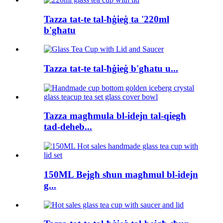
Tazza tat-te tal-ħġieġ ta '220ml
b'għatu
Tazza tat-te tal-ħġieġ b'għatu u...
Tazza magħmula bl-idejn tal-qiegħ
tad-deheb...
150ML Bejgħ sħun magħmul bl-idejn
g...