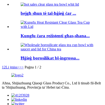
bejgħ sħun tè tal-ħġieġ ċar ...
Kungfu ċara reżistenti għas-sħana...
Ħġieġ borosilikat bl-ingrossa...
1
2
Li jmiss>
>>
Paġna 1 / 2
Aħna, Shijiazhuang Qiaoqi Glass Product Co., Ltd li tinsab fil-Belt
ta 'Shijiazhuang, Provinċja ta' Hebei taċ-Ċina.