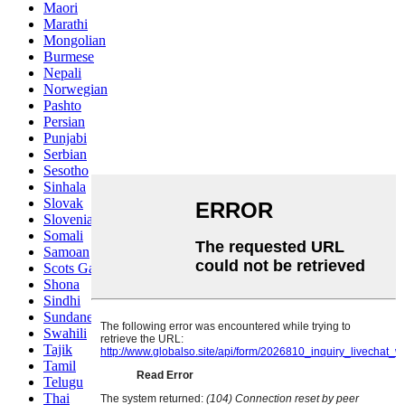
Maori
Marathi
Mongolian
Burmese
Nepali
Norwegian
Pashto
Persian
Punjabi
Serbian
Sesotho
Sinhala
Slovak
Slovenian
Somali
Samoan
Scots Gaelic
Shona
Sindhi
Sundanese
Swahili
Tajik
Tamil
Telugu
Thai