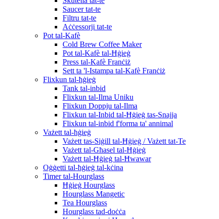
Skutella tat-te
Saucer tat-te
Filtru tat-te
Aċċessorji tat-te
Pot tal-Kafè
Cold Brew Coffee Maker
Pot tal-Kafè tal-Ħġieġ
Press tal-Kafè Franċiż
Sett ta 'l-Istampa tal-Kafè Franċiż
Flixkun tal-ħġieġ
Tank tal-inbid
Flixkun tal-Ilma Uniku
Flixkun Doppju tal-Ilma
Flixkun tal-Inbid tal-Ħġieġ tas-Snajja
Flixkun tal-inbid f'forma ta' annimal
Vażett tal-ħġieġ
Vażett tas-Siġill tal-Ħġieġ / Vażett tat-Te
Vażett tal-Għasel tal-Ħġieġ
Vażett tal-Ħġieġ tal-Ħwawar
Oġġetti tal-ħġieġ tal-kċina
Timer tal-Hourglass
Ħġieġ Hourglass
Hourglass Mangetic
Tea Hourglass
Hourglass tad-doċċa