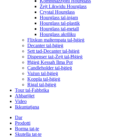
Kombinazzjoni Hourglass
Żejt Likwidu Hourglass
Crystal Hourglass
Hourglass tal-injam
Hourglass tal-plastik
Hourglass tal-metall
Hourglass akriliku
Flixkun maltempata tal-ħġieġ
Decanter tal-ħġieġ
Sett tad-Decanter tal-ħġieġ
Dispenser taż-Żejt tal-Ħġieġ
Ħġieġ Kessaħ Ilma Pot
Candleholder tal-ħġieġ
Vażun tal-ħġieġ
Koppla tal-ħġieġ
Rigal tal-ħġieġ
Tour tal-Fabbrika
Aħbarijiet
Video
Ikkuntatjana
Dar
Prodotti
Borma tat-te
Skutella tat-te