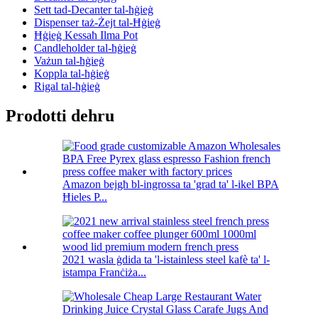
Sett tad-Decanter tal-ħġieġ
Dispenser taż-Żejt tal-Ħġieġ
Ħġieġ Kessaħ Ilma Pot
Candleholder tal-ħġieġ
Vażun tal-ħġieġ
Koppla tal-ħġieġ
Rigal tal-ħġieġ
Prodotti dehru
Amazon bejgħ bl-ingrossa ta 'grad ta' l-ikel BPA
Ħieles P...
2021 wasla ġdida ta 'l-istainless steel kafè ta' l-
istampa Franċiża...