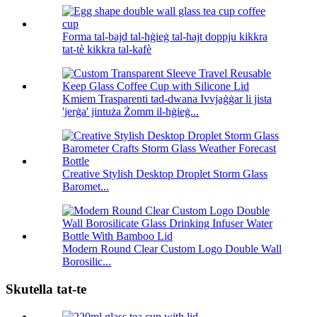
Forma tal-bajd tal-ħġieġ tal-ħajt doppju kikkra
tat-tè kikkra tal-kafè
Kmiem Trasparenti tad-dwana Ivvjaġġar li jista
'jerġa' jintuża Żomm il-ħġieġ...
Creative Stylish Desktop Droplet Storm Glass
Baromet...
Modern Round Clear Custom Logo Double Wall
Borosilic...
Skutella tat-te