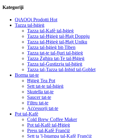
Kategoriji
QiAOQi Prodotti Hot
Tazza tal-ħġieġ
Tazza tal-Kafè tal-ħġieġ
Tazza tal-Ħġieġ tal-Ħajt Doppju
Tazza tal-Ħġieġ tal-Ħajt Uniku
Tazza tal-ħġieġ bit-Tiben
Tazza tat-te tal-fjuri tal-ħġieġ
Tazza Żgħira tat-Te tal-Ħġieġ
Tazza tal-Ġustizzja tal-ħġieġ
Tazza tal-Tazza tal-Inbid tal-Goblet
Borma tat-te
Ħġieġ Tea Pot
Sett tat-te tal-ħġieġ
Skutella tat-te
Saucer tat-te
Filtru tat-te
Aċċessorji tat-te
Pot tal-Kafè
Cold Brew Coffee Maker
Pot tal-Kafè tal-Ħġieġ
Press tal-Kafè Franċiż
Sett ta 'l-Istampa tal-Kafè Franċiż