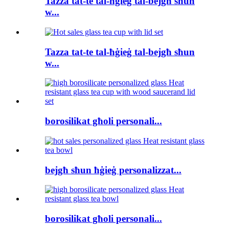
Tazza tat-te tal-ħġieġ tal-bejgħ sħun
w...
Tazza tat-te tal-ħġieġ tal-bejgħ sħun
w...
borosilikat għoli personali...
bejgħ sħun ħġieġ personalizzat...
borosilikat għoli personali...