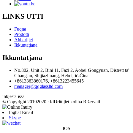
LINKS UTTI
Fuqna
Prodotti
Aħbarijiet
Ikkuntatjana
Ikkuntatjana
No.802, Unit 2, Bini 11, Fażi 2, Aobei-Gongyuan, Distrett ta'
Chang'an, Shijiazhuang, Hebei, iċ-Ċina
+8613363860176, +8613223455645
manager@qqglassltd.com
inkjesta issa
© Copyright 20192020 : IdDrittijiet kollha Riżervati.
Ibgħat Email
Skype
IOS