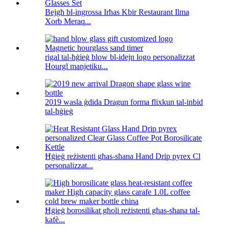
Bejgħ bl-ingrossa Irħas Kbir Restaurant Ilma
Xorb Meraq...
rigal tal-ħġieġ blow bl-idejn logo personalizzat
Hourgl manjetiku...
2019 wasla ġdida Dragun forma flixkun tal-inbid
tal-ħġieġ
Ħġieġ reżistenti għas-sħana Hand Drip pyrex Cl
personalizzat...
Ħġieġ borosilikat għoli reżistenti għas-sħana tal-
kafè...