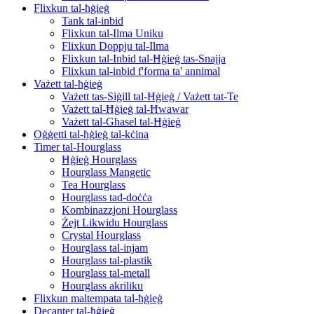
Flixkun tal-ħġieġ
Tank tal-inbid
Flixkun tal-Ilma Uniku
Flixkun Doppju tal-Ilma
Flixkun tal-Inbid tal-Ħġieġ tas-Snajja
Flixkun tal-inbid f'forma ta' annimal
Vażett tal-ħġieġ
Vażett tas-Siġill tal-Ħġieġ / Vażett tat-Te
Vażett tal-Ħġieġ tal-Ħwawar
Vażett tal-Għasel tal-Ħġieġ
Oġġetti tal-ħġieġ tal-kċina
Timer tal-Hourglass
Ħġieġ Hourglass
Hourglass Mangetic
Tea Hourglass
Hourglass tad-doċċa
Kombinazzjoni Hourglass
Żejt Likwidu Hourglass
Crystal Hourglass
Hourglass tal-injam
Hourglass tal-plastik
Hourglass tal-metall
Hourglass akriliku
Flixkun maltempata tal-ħġieġ
Decanter tal-ħġieġ