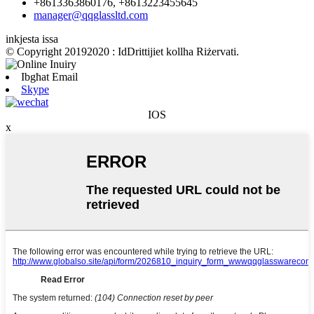
+8613363860176, +8613223455645
manager@qqglassltd.com
inkjesta issa
© Copyright 20192020 : IdDrittijiet kollha Riżervati.
Ibgħat Email
Skype
IOS
x