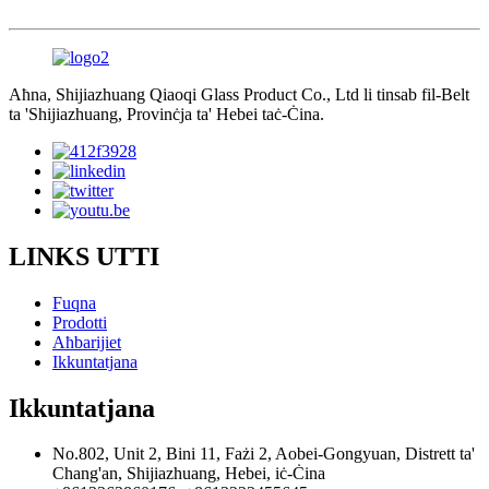
Aħna, Shijiazhuang Qiaoqi Glass Product Co., Ltd li tinsab fil-Belt
ta 'Shijiazhuang, Provinċja ta' Hebei taċ-Ċina.
LINKS UTTI
Fuqna
Prodotti
Aħbarijiet
Ikkuntatjana
Ikkuntatjana
No.802, Unit 2, Bini 11, Fażi 2, Aobei-Gongyuan, Distrett ta'
Chang'an, Shijiazhuang, Hebei, iċ-Ċina