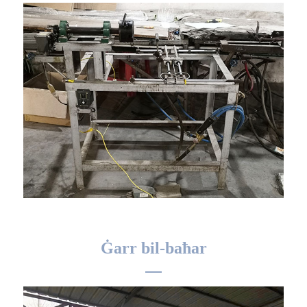
Ġarr bil-baħar