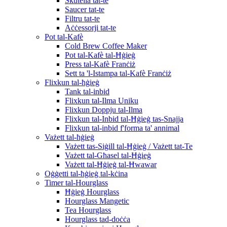
Skutella tat-te
Saucer tat-te
Filtru tat-te
Aċċessorji tat-te
Pot tal-Kafè
Cold Brew Coffee Maker
Pot tal-Kafè tal-Ħġieġ
Press tal-Kafè Franċiż
Sett ta 'l-Istampa tal-Kafè Franċiż
Flixkun tal-ħġieġ
Tank tal-inbid
Flixkun tal-Ilma Uniku
Flixkun Doppju tal-Ilma
Flixkun tal-Inbid tal-Ħġieġ tas-Snajja
Flixkun tal-inbid f'forma ta' annimal
Vażett tal-ħġieġ
Vażett tas-Siġill tal-Ħġieġ / Vażett tat-Te
Vażett tal-Għasel tal-Ħġieġ
Vażett tal-Ħġieġ tal-Ħwawar
Oġġetti tal-ħġieġ tal-kċina
Timer tal-Hourglass
Ħġieġ Hourglass
Hourglass Mangetic
Tea Hourglass
Hourglass tad-doċċa