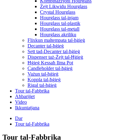
Kombinazzjoni Hourglass
Żejt Likwidu Hourglass
Crystal Hourglass
Hourglass tal-injam
Hourglass tal-plastik
Hourglass tal-metall
Hourglass akriliku
Flixkun maltempata tal-ħġieġ
Decanter tal-ħġieġ
Sett tad-Decanter tal-ħġieġ
Dispenser taż-Żejt tal-Ħġieġ
Ħġieġ Kessaħ Ilma Pot
Candleholder tal-ħġieġ
Vażun tal-ħġieġ
Koppla tal-ħġieġ
Rigal tal-ħġieġ
Tour tal-Fabbrika
Aħbarijiet
Video
Ikkuntatjana
Dar
Tour tal-Fabbrika
Tour tal-Fabbrika