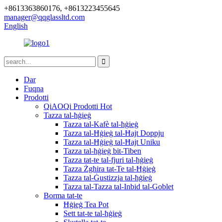
+8613363860176, +8613223455645
manager@qqglassltd.com
English
Dar
Fuqna
Prodotti
QiAOQi Prodotti Hot
Tazza tal-ħġieġ
Tazza tal-Kafè tal-ħġieġ
Tazza tal-Ħġieġ tal-Ħajt Doppju
Tazza tal-Ħġieġ tal-Ħajt Uniku
Tazza tal-ħġieġ bit-Tiben
Tazza tat-te tal-fjuri tal-ħġieġ
Tazza Żgħira tat-Te tal-Ħġieġ
Tazza tal-Ġustizzja tal-ħġieġ
Tazza tal-Tazza tal-Inbid tal-Goblet
Borma tat-te
Ħġieġ Tea Pot
Sett tat-te tal-ħġieġ