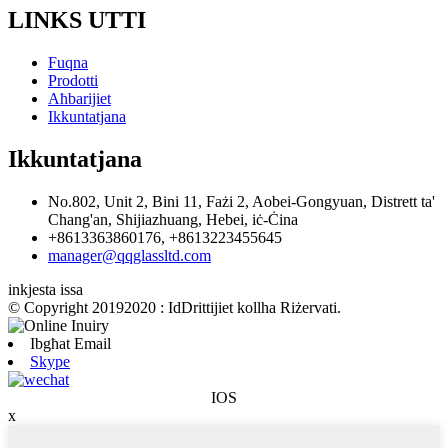
LINKS UTTI
Fuqna
Prodotti
Aħbarijiet
Ikkuntatjana
Ikkuntatjana
No.802, Unit 2, Bini 11, Fażi 2, Aobei-Gongyuan, Distrett ta'
Chang'an, Shijiazhuang, Hebei, iċ-Ċina
+8613363860176, +8613223455645
manager@qqglassltd.com
inkjesta issa
© Copyright 20192020 : IdDrittijiet kollha Riżervati.
Ibgħat Email
Skype
IOS
x