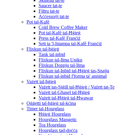
Skutella tat-te
Saucer tat-te
Filtru tat-te
Aċċessorji tat-te
Pot tal-Kafè
Cold Brew Coffee Maker
Pot tal-Kafè tal-Ħġieġ
Press tal-Kafè Franċiż
Sett ta 'l-Istampa tal-Kafè Franċiż
Flixkun tal-ħġieġ
Tank tal-inbid
Flixkun tal-Ilma Uniku
Flixkun Doppju tal-Ilma
Flixkun tal-Inbid tal-Ħġieġ tas-Snajja
Flixkun tal-inbid f'forma ta' annimal
Vażett tal-ħġieġ
Vażett tas-Siġill tal-Ħġieġ / Vażett tat-Te
Vażett tal-Għasel tal-Ħġieġ
Vażett tal-Ħġieġ tal-Ħwawar
Oġġetti tal-ħġieġ tal-kċina
Timer tal-Hourglass
Ħġieġ Hourglass
Hourglass Mangetic
Tea Hourglass
Hourglass tad-doċċa