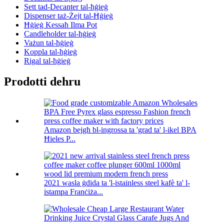
Sett tad-Decanter tal-ħġieġ
Dispenser taż-Żejt tal-Ħġieġ
Ħġieġ Kessaħ Ilma Pot
Candleholder tal-ħġieġ
Vażun tal-ħġieġ
Koppla tal-ħġieġ
Rigal tal-ħġieġ
Prodotti dehru
Amazon bejgħ bl-ingrossa ta 'grad ta' l-ikel BPA
Ħieles P...
2021 wasla ġdida ta 'l-istainless steel kafè ta' l-
istampa Franċiża...