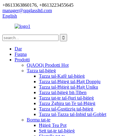
+8613363860176, +8613223455645
manager@qqglassltd.com
English
Dar
Fuqna
Prodotti
QiAOQi Prodotti Hot
Tazza tal-ħġieġ
Tazza tal-Kafè tal-ħġieġ
Tazza tal-Ħġieġ tal-Ħajt Doppju
Tazza tal-Ħġieġ tal-Ħajt Uniku
Tazza tal-ħġieġ bit-Tiben
Tazza tat-te tal-fjuri tal-ħġieġ
Tazza Żgħira tat-Te tal-Ħġieġ
Tazza tal-Ġustizzja tal-ħġieġ
Tazza tal-Tazza tal-Inbid tal-Goblet
Borma tat-te
Ħġieġ Tea Pot
Sett tat-te tal-ħġieġ