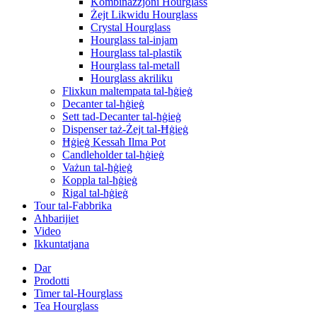
Kombinazzjoni Hourglass
Żejt Likwidu Hourglass
Crystal Hourglass
Hourglass tal-injam
Hourglass tal-plastik
Hourglass tal-metall
Hourglass akriliku
Flixkun maltempata tal-ħġieġ
Decanter tal-ħġieġ
Sett tad-Decanter tal-ħġieġ
Dispenser taż-Żejt tal-Ħġieġ
Ħġieġ Kessaħ Ilma Pot
Candleholder tal-ħġieġ
Vażun tal-ħġieġ
Koppla tal-ħġieġ
Rigal tal-ħġieġ
Tour tal-Fabbrika
Aħbarijiet
Video
Ikkuntatjana
Dar
Prodotti
Timer tal-Hourglass
Tea Hourglass