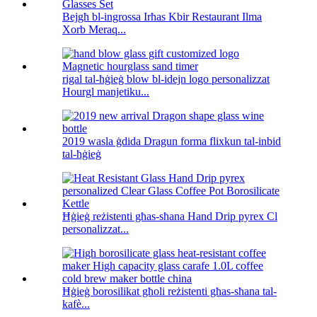
Bejgħ bl-ingrossa Irħas Kbir Restaurant Ilma
Xorb Meraq...
rigal tal-ħġieġ blow bl-idejn logo personalizzat
Hourgl manjetiku...
2019 wasla ġdida Dragun forma flixkun tal-inbid
tal-ħġieġ
Ħġieġ reżistenti għas-sħana Hand Drip pyrex Cl
personalizzat...
Ħġieġ borosilikat għoli reżistenti għas-sħana tal-
kafè...