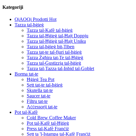
Kategoriji
QiAOQi Prodotti Hot
Tazza tal-ħġieġ
Tazza tal-Kafè tal-ħġieġ
Tazza tal-Ħġieġ tal-Ħajt Doppju
Tazza tal-Ħġieġ tal-Ħajt Uniku
Tazza tal-ħġieġ bit-Tiben
Tazza tat-te tal-fjuri tal-ħġieġ
Tazza Żgħira tat-Te tal-Ħġieġ
Tazza tal-Ġustizzja tal-ħġieġ
Tazza tal-Tazza tal-Inbid tal-Goblet
Borma tat-te
Ħġieġ Tea Pot
Sett tat-te tal-ħġieġ
Skutella tat-te
Saucer tat-te
Filtru tat-te
Aċċessorji tat-te
Pot tal-Kafè
Cold Brew Coffee Maker
Pot tal-Kafè tal-Ħġieġ
Press tal-Kafè Franċiż
Sett ta 'l-Istampa tal-Kafè Franċiż