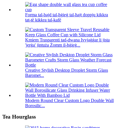
Forma tal-bajd tal-ħġieġ tal-ħajt doppju kikkra
tat-tè kikkra tal-kafè
Kmiem Trasparenti tad-dwana Ivvjaġġar li jista
'jerġa' jintuża Żomm il-ħġieġ...
Creative Stylish Desktop Droplet Storm Glass
Baromet...
Modern Round Clear Custom Logo Double Wall
Borosilic...
Tea Hourglass