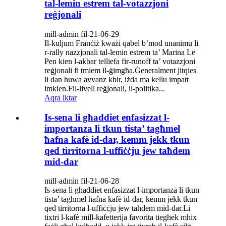
tal-lemin estrem tal-votazzjoni
reġjonali
mill-admin fil-21-06-29
Il-kuljum Franċiż kważi qabel b’mod unanimu li
r-rally nazzjonali tal-lemin estrem ta’ Marina Le
Pen kien l-akbar telliefa fir-runoff ta’ votazzjoni
reġjonali fi tmiem il-ġimgħa.Ġeneralment jitqies
li dan huwa avvanz kbir, iżda ma kellu impatt
imkien.Fil-livell reġjonali, il-politika...
Aqra iktar
Is-sena li għaddiet enfasizzat l-
importanza li tkun tista’ tagħmel
ħafna kafè id-dar, kemm jekk tkun
qed tirritorna l-uffiċċju jew taħdem
mid-dar
mill-admin fil-21-06-28
Is-sena li għaddiet enfasizzat l-importanza li tkun
tista’ tagħmel ħafna kafè id-dar, kemm jekk tkun
qed tirritorna l-uffiċċju jew taħdem mid-dar.Li
tixtri l-kafè mill-kafetterija favorita tiegħek mhix