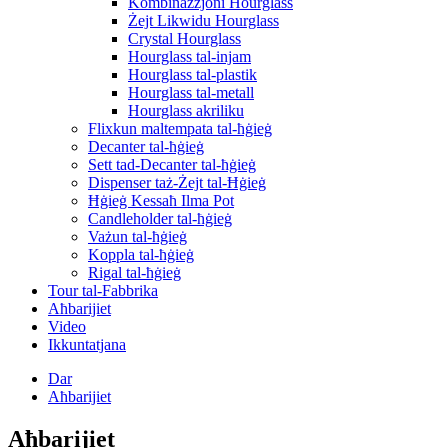
Kombinazzjoni Hourglass
Żejt Likwidu Hourglass
Crystal Hourglass
Hourglass tal-injam
Hourglass tal-plastik
Hourglass tal-metall
Hourglass akriliku
Flixkun maltempata tal-ħġieġ
Decanter tal-ħġieġ
Sett tad-Decanter tal-ħġieġ
Dispenser taż-Żejt tal-Ħġieġ
Ħġieġ Kessaħ Ilma Pot
Candleholder tal-ħġieġ
Vażun tal-ħġieġ
Koppla tal-ħġieġ
Rigal tal-ħġieġ
Tour tal-Fabbrika
Aħbarijiet
Video
Ikkuntatjana
Dar
Aħbarijiet
Aħbarijiet