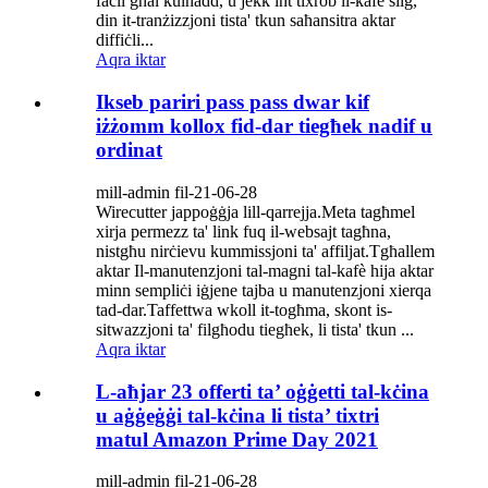
faċli għal kulħadd, u jekk int tixrob il-kafè silġ,
din it-tranżizzjoni tista' tkun saħansitra aktar
diffiċli...
Aqra iktar
Ikseb pariri pass pass dwar kif
iżżomm kollox fid-dar tiegħek nadif u
ordinat
mill-admin fil-21-06-28
Wirecutter jappoġġja lill-qarrejja.Meta tagħmel
xirja permezz ta' link fuq il-websajt tagħna,
nistgħu nirċievu kummissjoni ta' affiljat.Tgħallem
aktar Il-manutenzjoni tal-magni tal-kafè hija aktar
minn sempliċi iġjene tajba u manutenzjoni xierqa
tad-dar.Taffettwa wkoll it-togħma, skont is-
sitwazzjoni ta' filgħodu tiegħek, li tista' tkun ...
Aqra iktar
L-aħjar 23 offerti ta’ oġġetti tal-kċina
u aġġeġġi tal-kċina li tista’ tixtri
matul Amazon Prime Day 2021
mill-admin fil-21-06-28