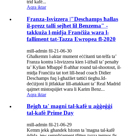
trid kafè...
Aqra iktar
Franza-Isvizzera |"Deschamps ħallas
il-prezz talli sejħet lil Benzema" -
takkuża l-midja Franċiża wara l-
falliment tat-Tazza Ewropea fl-2020
mill-admin fil-21-06-30
Għalkemm l-aktar mument eċċitanti tat-telfa ta’
Franza kontra l-Isvizzera kien l-iżball ta’ penalty
ta’ Kylian Mbappé fl-aħħar round tal-shootout, il-
midja Franċiża tat tort lill-head coach Didier
Deschamps fuq l-għażliet tattiċi tiegħu.Id-
deċiżjoni li jitfakkar lill-attakkant ta’ Real Madrid
qajmet mistoqsijiet wara li Karim Benz...
Aqra iktar
Bejgħ ta' magni tal-kafè u aġġeġġi
tal-kafè Prime Day
mill-admin fil-21-06-29
Kemm jekk għandek bżonn ta 'magna tal-kafè
ġdida, jew sempliċement tfittex tazza termos fis-