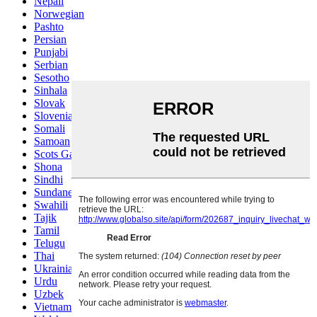
Nepali
Norwegian
Pashto
Persian
Punjabi
Serbian
Sesotho
Sinhala
Slovak
Slovenian
Somali
Samoan
Scots Gaelic
Shona
Sindhi
Sundanese
Swahili
Tajik
Tamil
Telugu
Thai
Ukrainian
Urdu
Uzbek
Vietnamese