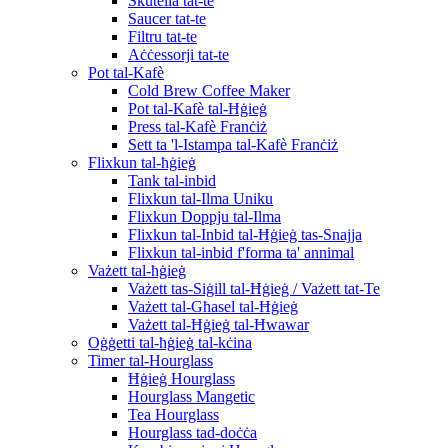
Skutella tat-te
Saucer tat-te
Filtru tat-te
Aċċessorji tat-te
Pot tal-Kafè
Cold Brew Coffee Maker
Pot tal-Kafè tal-Ħġieġ
Press tal-Kafè Franċiż
Sett ta 'l-Istampa tal-Kafè Franċiż
Flixkun tal-ħġieġ
Tank tal-inbid
Flixkun tal-Ilma Uniku
Flixkun Doppju tal-Ilma
Flixkun tal-Inbid tal-Ħġieġ tas-Snajja
Flixkun tal-inbid f'forma ta' annimal
Vażett tal-ħġieġ
Vażett tas-Siġill tal-Ħġieġ / Vażett tat-Te
Vażett tal-Għasel tal-Ħġieġ
Vażett tal-Ħġieġ tal-Ħwawar
Oġġetti tal-ħġieġ tal-kċina
Timer tal-Hourglass
Ħġieġ Hourglass
Hourglass Mangetic
Tea Hourglass
Hourglass tad-doċċa