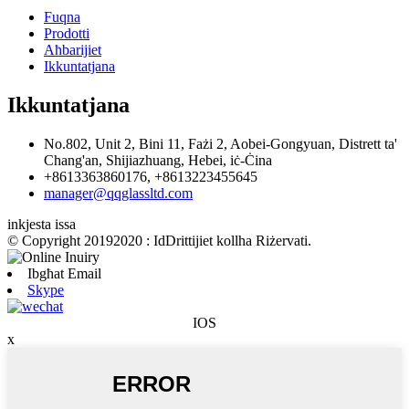
Fuqna
Prodotti
Aħbarijiet
Ikkuntatjana
Ikkuntatjana
No.802, Unit 2, Bini 11, Fażi 2, Aobei-Gongyuan, Distrett ta'
Chang'an, Shijiazhuang, Hebei, iċ-Ċina
+8613363860176, +8613223455645
manager@qqglassltd.com
inkjesta issa
© Copyright 20192020 : IdDrittijiet kollha Riżervati.
Ibgħat Email
Skype
IOS
x