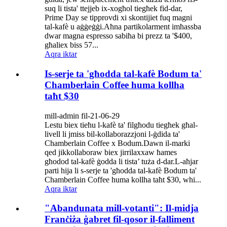
suq li tista' ttejjeb ix-xogħol tiegħek fid-dar,
Prime Day se tipprovdi xi skontijiet fuq magni
tal-kafè u aġġeġġi.Aħna partikolarment imħassba
dwar magna espresso sabiħa bi prezz ta '$400,
għaliex biss 57...
Aqra iktar
Is-serje ta 'għodda tal-kafè Bodum ta'
Chamberlain Coffee huma kollha
taħt $30
mill-admin fil-21-06-29
Lestu biex tieħu l-kafè ta' filgħodu tiegħek għal-
livell li jmiss bil-kollaborazzjoni l-ġdida ta'
Chamberlain Coffee x Bodum.Dawn il-marki
qed jikkollaboraw biex jirrilaxxaw ħames
għodod tal-kafè ġodda li tista’ tuża d-dar.L-aħjar
parti hija li s-serje ta 'għodda tal-kafè Bodum ta'
Chamberlain Coffee huma kollha taħt $30, whi...
Aqra iktar
"Abandunata mill-votanti": Il-midja
Franċiża ġabret fil-qosor il-falliment