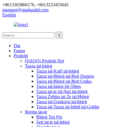
+8613363860176, +8613223455645
manager@qqglassltd.com
English
Dar
Fuqna
Prodotti
QiAOQi Prodotti Hot
Tazza tal-ħġieġ
Tazza tal-Kafè tal-ħġieġ
Tazza tal-Ħġieġ tal-Ħajt Doppju
Tazza tal-Ħġieġ tal-Ħajt Uniku
Tazza tal-ħġieġ bit-Tiben
Tazza tat-te tal-fjuri tal-ħġieġ
Tazza Żgħira tat-Te tal-Ħġieġ
Tazza tal-Ġustizzja tal-ħġieġ
Tazza tal-Tazza tal-Inbid tal-Goblet
Borma tat-te
Ħġieġ Tea Pot
Sett tat-te tal-ħġieġ