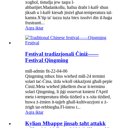
xogħol, tistudja jew taqra l-
aħbarijiet.Madankollu, ħafna drabi l-kafè sħun
jiksaħ u l-kafè kiesaħ jinżel għat-temperatura tal-
kamra.X'tip ta' tazza tuża biex issolvi din il-ħaġa
frustranti...
Aqra iktar
Festival tradizzjonali Ċiniż——
Festival Qingming
mill-admin fit-22-04-06
Qingming mhux biss wieħed mill-24 termini
solari taċ-Ċina, iżda wkoll okkażjoni għall-peple
Ċiniż.Meta wieħed jitkellem dwar it-terminu
solari Qingming, li jiġi osservat kmieni f'April
meta t-temperatura tibda tiżdied u x-xita tiżdied,
huwa ż-żmien it-tajjeb għall-kultivazzjoni u ż-
żrigħ tar-rebbiegħa.Fl-istess t...
Aqra iktar
Kylian Mbappe jinsab taħt attakk