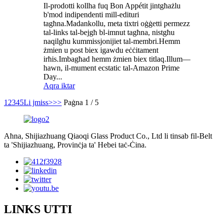
Il-prodotti kollha fuq Bon Appétit jintgħażlu
b'mod indipendenti mill-edituri
tagħna.Madankollu, meta tixtri oġġetti permezz
tal-links tal-bejgħ bl-imnut tagħna, nistgħu
naqilgħu kummissjonijiet tal-membri.Hemm
żmien u post biex igawdu eċċitament
irħis.Imbagħad hemm żmien biex titlaq.Illum—
hawn, il-mument ecstatic tal-Amazon Prime
Day...
Aqra iktar
1
2
3
4
5
Li jmiss>
>>
Paġna 1 / 5
Aħna, Shijiazhuang Qiaoqi Glass Product Co., Ltd li tinsab fil-Belt
ta 'Shijiazhuang, Provinċja ta' Hebei taċ-Ċina.
LINKS UTTI