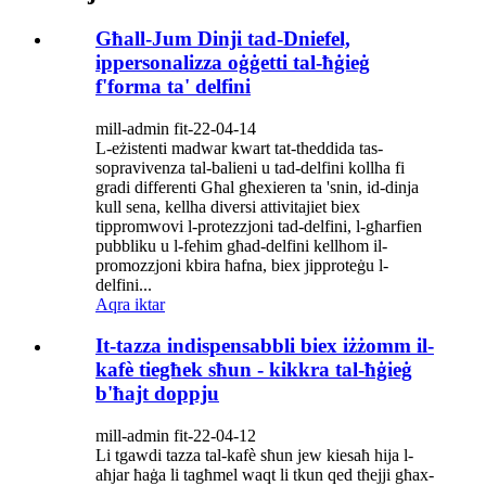
Għall-Jum Dinji tad-Dniefel,
ippersonalizza oġġetti tal-ħġieġ
f'forma ta' delfini
mill-admin fit-22-04-14
L-eżistenti madwar kwart tat-theddida tas-
sopravivenza tal-balieni u tad-delfini kollha fi
gradi differenti Għal għexieren ta 'snin, id-dinja
kull sena, kellha diversi attivitajiet biex
tippromwovi l-protezzjoni tad-delfini, l-għarfien
pubbliku u l-fehim għad-delfini kellhom il-
promozzjoni kbira ħafna, biex jipproteġu l-
delfini...
Aqra iktar
It-tazza indispensabbli biex iżżomm il-
kafè tiegħek sħun - kikkra tal-ħġieġ
b'ħajt doppju
mill-admin fit-22-04-12
Li tgawdi tazza tal-kafè sħun jew kiesaħ hija l-
aħjar ħaġa li tagħmel waqt li tkun qed tħejji għax-