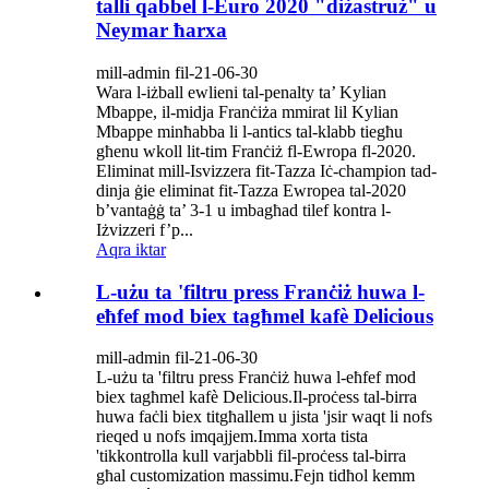
talli qabbel l-Euro 2020 "diżastruż" u
Neymar ħarxa
mill-admin fil-21-06-30
Wara l-iżball ewlieni tal-penalty ta’ Kylian
Mbappe, il-midja Franċiża mmirat lil Kylian
Mbappe minħabba li l-antics tal-klabb tiegħu
għenu wkoll lit-tim Franċiż fl-Ewropa fl-2020.
Eliminat mill-Isvizzera fit-Tazza Iċ-champion tad-
dinja ġie eliminat fit-Tazza Ewropea tal-2020
b’vantaġġ ta’ 3-1 u imbagħad tilef kontra l-
Iżvizzeri f’p...
Aqra iktar
L-użu ta 'filtru press Franċiż huwa l-
eħfef mod biex tagħmel kafè Delicious
mill-admin fil-21-06-30
L-użu ta 'filtru press Franċiż huwa l-eħfef mod
biex tagħmel kafè Delicious.Il-proċess tal-birra
huwa faċli biex titgħallem u jista 'jsir waqt li nofs
rieqed u nofs imqajjem.Imma xorta tista
'tikkontrolla kull varjabbli fil-proċess tal-birra
għal customization massimu.Fejn tidħol kemm