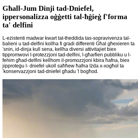
Għall-Jum Dinji tad-Dniefel,
ippersonalizza oġġetti tal-ħġieġ f'forma
ta' delfini
L-eżistenti madwar kwart tat-theddida tas-sopravivenza tal-
balieni u tad-delfini kollha fi gradi differenti Għal għexieren ta
'snin, id-dinja kull sena, kellha diversi attivitajiet biex
tippromwovi l-protezzjoni tad-delfini, l-għarfien pubbliku u l-
fehim għad-delfini kellhom il-promozzjoni kbira ħafna, biex
jipproteġu l- dniefel ukoll saħħew ħafna Iżda x-xogħol ta
'konservazzjoni tad-dniefel għadu 'l bogħod.