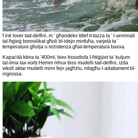
f inti lover tad-delfini, m ' għandekx titlef it-tazza ta ' l-annimali
tal-ħġieġ borosilikat għoli bl-idejn minfuħa, varjetà ta '
temperatura għolja u reżistenza għat-temperatura baxxa.
Kapaċità kbira ta '400ml, biex tissodisfa l-ħtiġijiet ta' kuljum
tal-ilma tax-xorb.Hemm mhux biss mudelli tad-delfini, iżda
wkoll aktar mudelli minn fejn jagħżlu, nilqgħu l-adattament bl-
ingrossa.