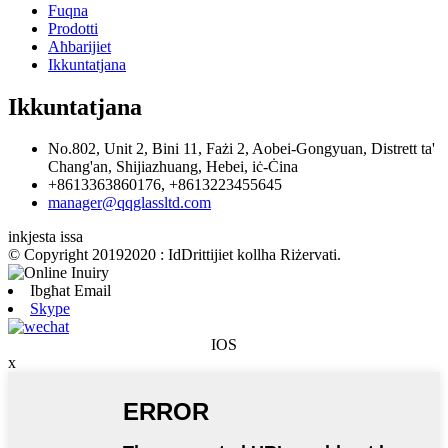
Fuqna
Prodotti
Aħbarijiet
Ikkuntatjana
Ikkuntatjana
No.802, Unit 2, Bini 11, Fażi 2, Aobei-Gongyuan, Distrett ta'
Chang'an, Shijiazhuang, Hebei, iċ-Ċina
+8613363860176, +8613223455645
manager@qqglassltd.com
inkjesta issa
© Copyright 20192020 : IdDrittijiet kollha Riżervati.
Ibgħat Email
Skype
IOS
x