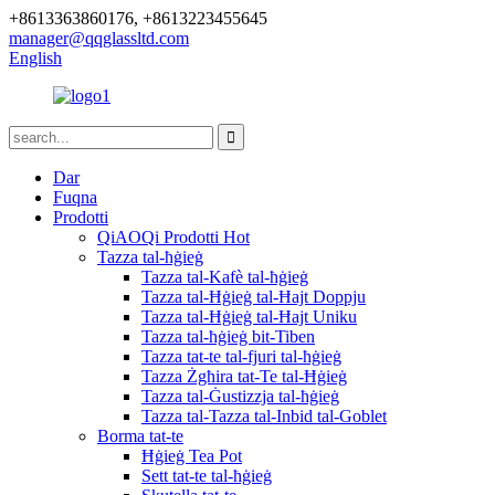
+8613363860176, +8613223455645
manager@qqglassltd.com
English
Dar
Fuqna
Prodotti
QiAOQi Prodotti Hot
Tazza tal-ħġieġ
Tazza tal-Kafè tal-ħġieġ
Tazza tal-Ħġieġ tal-Ħajt Doppju
Tazza tal-Ħġieġ tal-Ħajt Uniku
Tazza tal-ħġieġ bit-Tiben
Tazza tat-te tal-fjuri tal-ħġieġ
Tazza Żgħira tat-Te tal-Ħġieġ
Tazza tal-Ġustizzja tal-ħġieġ
Tazza tal-Tazza tal-Inbid tal-Goblet
Borma tat-te
Ħġieġ Tea Pot
Sett tat-te tal-ħġieġ