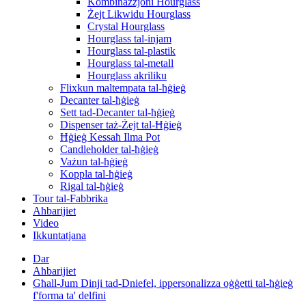
Kombinazzjoni Hourglass
Żejt Likwidu Hourglass
Crystal Hourglass
Hourglass tal-injam
Hourglass tal-plastik
Hourglass tal-metall
Hourglass akriliku
Flixkun maltempata tal-ħġieġ
Decanter tal-ħġieġ
Sett tad-Decanter tal-ħġieġ
Dispenser taż-Żejt tal-Ħġieġ
Ħġieġ Kessaħ Ilma Pot
Candleholder tal-ħġieġ
Vażun tal-ħġieġ
Koppla tal-ħġieġ
Rigal tal-ħġieġ
Tour tal-Fabbrika
Aħbarijiet
Video
Ikkuntatjana
Dar
Aħbarijiet
Għall-Jum Dinji tad-Dniefel, ippersonalizza oġġetti tal-ħġieġ
f'forma ta' delfini