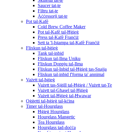
Skutella tat-te
Saucer tat-te
Filtru tat-te
Aċċessorji tat-te
Pot tal-Kafè
Cold Brew Coffee Maker
Pot tal-Kafè tal-Ħġieġ
Press tal-Kafè Franċiż
Sett ta 'l-Istampa tal-Kafè Franċiż
Flixkun tal-ħġieġ
Tank tal-inbid
Flixkun tal-Ilma Uniku
Flixkun Doppju tal-Ilma
Flixkun tal-Inbid tal-Ħġieġ tas-Snajja
Flixkun tal-inbid f'forma ta' annimal
Vażett tal-ħġieġ
Vażett tas-Siġill tal-Ħġieġ / Vażett tat-Te
Vażett tal-Għasel tal-Ħġieġ
Vażett tal-Ħġieġ tal-Ħwawar
Oġġetti tal-ħġieġ tal-kċina
Timer tal-Hourglass
Ħġieġ Hourglass
Hourglass Mangetic
Tea Hourglass
Hourglass tad-doċċa