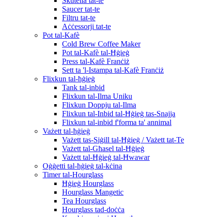
Skutella tat-te
Saucer tat-te
Filtru tat-te
Aċċessorji tat-te
Pot tal-Kafè
Cold Brew Coffee Maker
Pot tal-Kafè tal-Ħġieġ
Press tal-Kafè Franċiż
Sett ta 'l-Istampa tal-Kafè Franċiż
Flixkun tal-ħġieġ
Tank tal-inbid
Flixkun tal-Ilma Uniku
Flixkun Doppju tal-Ilma
Flixkun tal-Inbid tal-Ħġieġ tas-Snajja
Flixkun tal-inbid f'forma ta' annimal
Vażett tal-ħġieġ
Vażett tas-Siġill tal-Ħġieġ / Vażett tat-Te
Vażett tal-Għasel tal-Ħġieġ
Vażett tal-Ħġieġ tal-Ħwawar
Oġġetti tal-ħġieġ tal-kċina
Timer tal-Hourglass
Ħġieġ Hourglass
Hourglass Mangetic
Tea Hourglass
Hourglass tad-doċċa