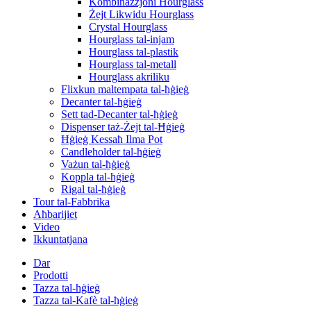
Kombinazzjoni Hourglass
Żejt Likwidu Hourglass
Crystal Hourglass
Hourglass tal-injam
Hourglass tal-plastik
Hourglass tal-metall
Hourglass akriliku
Flixkun maltempata tal-ħġieġ
Decanter tal-ħġieġ
Sett tad-Decanter tal-ħġieġ
Dispenser taż-Żejt tal-Ħġieġ
Ħġieġ Kessaħ Ilma Pot
Candleholder tal-ħġieġ
Vażun tal-ħġieġ
Koppla tal-ħġieġ
Rigal tal-ħġieġ
Tour tal-Fabbrika
Aħbarijiet
Video
Ikkuntatjana
Dar
Prodotti
Tazza tal-ħġieġ
Tazza tal-Kafè tal-ħġieġ