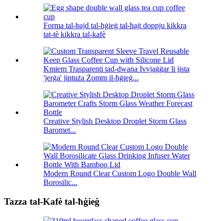
Forma tal-bajd tal-ħġieġ tal-ħajt doppju kikkra
tat-tè kikkra tal-kafè
Kmiem Trasparenti tad-dwana Ivvjaġġar li jista
'jerġa' jintuża Żomm il-ħġieġ...
Creative Stylish Desktop Droplet Storm Glass
Baromet...
Modern Round Clear Custom Logo Double Wall
Borosilic...
Tazza tal-Kafè tal-ħġieġ