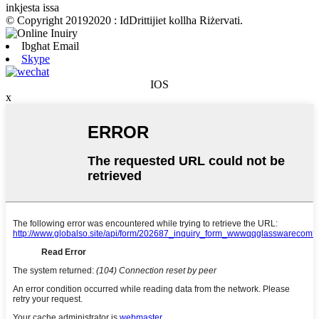
inkjesta issa
© Copyright 20192020 : IdDrittijiet kollha Riżervati.
Ibgħat Email
Skype
IOS
x