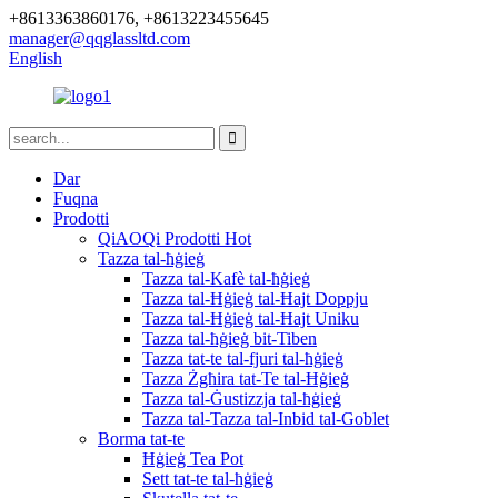
+8613363860176, +8613223455645
manager@qqglassltd.com
English
Dar
Fuqna
Prodotti
QiAOQi Prodotti Hot
Tazza tal-ħġieġ
Tazza tal-Kafè tal-ħġieġ
Tazza tal-Ħġieġ tal-Ħajt Doppju
Tazza tal-Ħġieġ tal-Ħajt Uniku
Tazza tal-ħġieġ bit-Tiben
Tazza tat-te tal-fjuri tal-ħġieġ
Tazza Żgħira tat-Te tal-Ħġieġ
Tazza tal-Ġustizzja tal-ħġieġ
Tazza tal-Tazza tal-Inbid tal-Goblet
Borma tat-te
Ħġieġ Tea Pot
Sett tat-te tal-ħġieġ