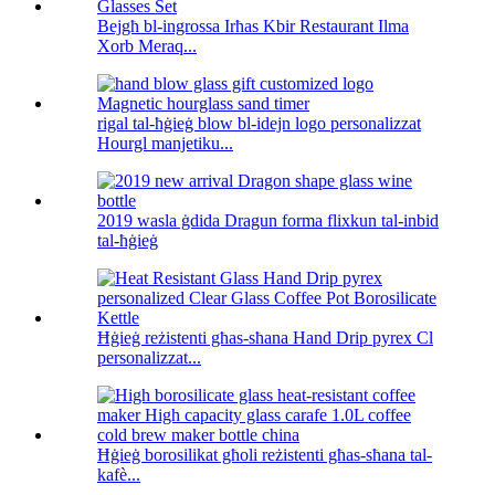
Bejgħ bl-ingrossa Irħas Kbir Restaurant Ilma
Xorb Meraq...
rigal tal-ħġieġ blow bl-idejn logo personalizzat
Hourgl manjetiku...
2019 wasla ġdida Dragun forma flixkun tal-inbid
tal-ħġieġ
Ħġieġ reżistenti għas-sħana Hand Drip pyrex Cl
personalizzat...
Ħġieġ borosilikat għoli reżistenti għas-sħana tal-
kafè...