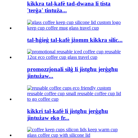
kikkra tal-kafè tad-dwana li tista
'terġa' tintuża...
tal-ħġieġ tal-kafè jżomm kikkra silic...
promozzjonali silġ li jistgħu jerġgħu
jintużaw...
kikkri tal-kafè li jistgħu jerġgħu
jintużaw eko fr...