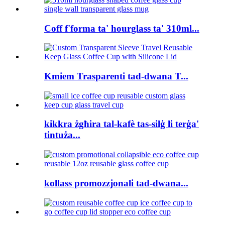
Coff f'forma ta' hourglass ta' 310ml...
Kmiem Trasparenti tad-dwana T...
kikkra żgħira tal-kafè tas-silġ li terġa'
tintuża...
kollass promozzjonali tad-dwana...