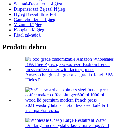
Sett tad-Decanter tal-ħġieġ
Dispenser taż-Żejt tal-Ħġieġ
Ħġieġ Kessaħ Ilma Pot
Candleholder tal-ħġieġ
Vażun tal-ħġieġ
Koppla tal-ħġieġ
Rigal tal-ħġieġ
Prodotti dehru
Amazon bejgħ bl-ingrossa ta 'grad ta' l-ikel BPA
Ħieles P...
2021 wasla ġdida ta 'l-istainless steel kafè ta' l-
istampa Franċiża...