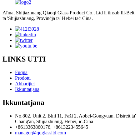
Aħna, Shijiazhuang Qiaoqi Glass Product Co., Ltd li tinsab fil-Belt
ta 'Shijiazhuang, Provinċja ta' Hebei taċ-Ċina.
LINKS UTTI
Fuqna
Prodotti
Aħbarijiet
Ikkuntatjana
Ikkuntatjana
No.802, Unit 2, Bini 11, Fażi 2, Aobei-Gongyuan, Distrett ta'
Chang'an, Shijiazhuang, Hebei, iċ-Ċina
+8613363860176, +8613223455645
manager@qqglassltd.com