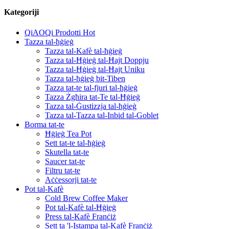
Kategoriji
QiAOQi Prodotti Hot
Tazza tal-ħġieġ
Tazza tal-Kafè tal-ħġieġ
Tazza tal-Ħġieġ tal-Ħajt Doppju
Tazza tal-Ħġieġ tal-Ħajt Uniku
Tazza tal-ħġieġ bit-Tiben
Tazza tat-te tal-fjuri tal-ħġieġ
Tazza Żgħira tat-Te tal-Ħġieġ
Tazza tal-Ġustizzja tal-ħġieġ
Tazza tal-Tazza tal-Inbid tal-Goblet
Borma tat-te
Ħġieġ Tea Pot
Sett tat-te tal-ħġieġ
Skutella tat-te
Saucer tat-te
Filtru tat-te
Aċċessorji tat-te
Pot tal-Kafè
Cold Brew Coffee Maker
Pot tal-Kafè tal-Ħġieġ
Press tal-Kafè Franċiż
Sett ta 'l-Istampa tal-Kafè Franċiż