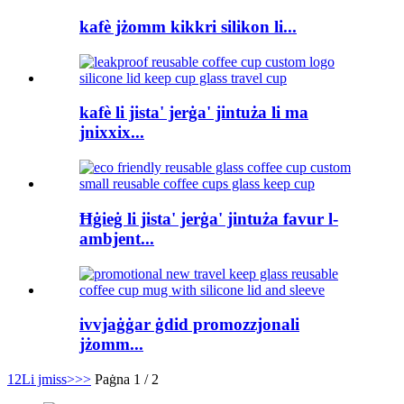
kafè jżomm kikkri silikon li...
kafè li jista' jerġa' jintuża li ma
jnixxix...
Ħġieġ li jista' jerġa' jintuża favur l-
ambjent...
ivvjaġġar ġdid promozzjonali
jżomm...
1
2
Li jmiss>
>>
Paġna 1 / 2