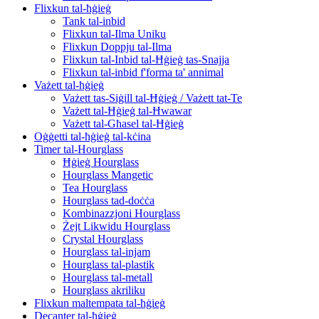
Flixkun tal-ħġieġ
Tank tal-inbid
Flixkun tal-Ilma Uniku
Flixkun Doppju tal-Ilma
Flixkun tal-Inbid tal-Ħġieġ tas-Snajja
Flixkun tal-inbid f'forma ta' annimal
Vażett tal-ħġieġ
Vażett tas-Siġill tal-Ħġieġ / Vażett tat-Te
Vażett tal-Ħġieġ tal-Ħwawar
Vażett tal-Għasel tal-Ħġieġ
Oġġetti tal-ħġieġ tal-kċina
Timer tal-Hourglass
Ħġieġ Hourglass
Hourglass Mangetic
Tea Hourglass
Hourglass tad-doċċa
Kombinazzjoni Hourglass
Żejt Likwidu Hourglass
Crystal Hourglass
Hourglass tal-injam
Hourglass tal-plastik
Hourglass tal-metall
Hourglass akriliku
Flixkun maltempata tal-ħġieġ
Decanter tal-ħġieġ