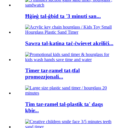
Ħġieġ tal-ġbid ta '3 minuti san...
Sawra tal-katina taċ-ċwievet akriliċi...
Timer tar-ramel tat-tfal
promozzjonali...
Tim tar-ramel tal-plastik ta' daqs
kbir...