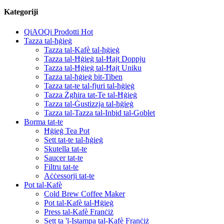
Kategoriji
QiAOQi Prodotti Hot
Tazza tal-ħġieġ
Tazza tal-Kafè tal-ħġieġ
Tazza tal-Ħġieġ tal-Ħajt Doppju
Tazza tal-Ħġieġ tal-Ħajt Uniku
Tazza tal-ħġieġ bit-Tiben
Tazza tat-te tal-fjuri tal-ħġieġ
Tazza Żgħira tat-Te tal-Ħġieġ
Tazza tal-Ġustizzja tal-ħġieġ
Tazza tal-Tazza tal-Inbid tal-Goblet
Borma tat-te
Ħġieġ Tea Pot
Sett tat-te tal-ħġieġ
Skutella tat-te
Saucer tat-te
Filtru tat-te
Aċċessorji tat-te
Pot tal-Kafè
Cold Brew Coffee Maker
Pot tal-Kafè tal-Ħġieġ
Press tal-Kafè Franċiż
Sett ta 'l-Istampa tal-Kafè Franċiż