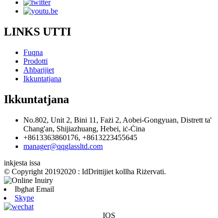
LINKS UTTI
Fuqna
Prodotti
Aħbarijiet
Ikkuntatjana
Ikkuntatjana
No.802, Unit 2, Bini 11, Fażi 2, Aobei-Gongyuan, Distrett ta'
Chang'an, Shijiazhuang, Hebei, iċ-Ċina
+8613363860176, +8613223455645
manager@qqglassltd.com
inkjesta issa
© Copyright 20192020 : IdDrittijiet kollha Riżervati.
Ibgħat Email
Skype
IOS