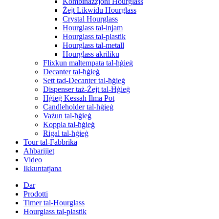
Kombinazzjoni Hourglass
Żejt Likwidu Hourglass
Crystal Hourglass
Hourglass tal-injam
Hourglass tal-plastik
Hourglass tal-metall
Hourglass akriliku
Flixkun maltempata tal-ħġieġ
Decanter tal-ħġieġ
Sett tad-Decanter tal-ħġieġ
Dispenser taż-Żejt tal-Ħġieġ
Ħġieġ Kessaħ Ilma Pot
Candleholder tal-ħġieġ
Vażun tal-ħġieġ
Koppla tal-ħġieġ
Rigal tal-ħġieġ
Tour tal-Fabbrika
Aħbarijiet
Video
Ikkuntatjana
Dar
Prodotti
Timer tal-Hourglass
Hourglass tal-plastik