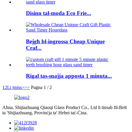
Disinn tal-moda Eco Frie...
Bejgħ bl-ingrossa Cheap Unique
Craf...
Rigal tas-snajja apposta 1 minuta...
1
2
Li jmiss>
>>
Paġna 1 / 2
Aħna, Shijiazhuang Qiaoqi Glass Product Co., Ltd li tinsab fil-Belt
ta 'Shijiazhuang, Provinċja ta' Hebei taċ-Ċina.