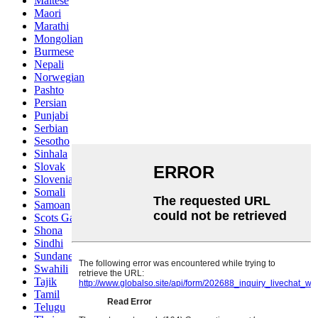
Maltese
Maori
Marathi
Mongolian
Burmese
Nepali
Norwegian
Pashto
Persian
Punjabi
Serbian
Sesotho
Sinhala
Slovak
Slovenian
Somali
Samoan
Scots Gaelic
Shona
Sindhi
Sundanese
Swahili
Tajik
Tamil
Telugu