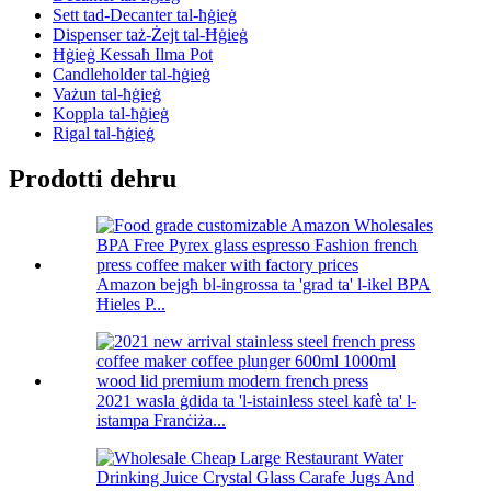
Sett tad-Decanter tal-ħġieġ
Dispenser taż-Żejt tal-Ħġieġ
Ħġieġ Kessaħ Ilma Pot
Candleholder tal-ħġieġ
Vażun tal-ħġieġ
Koppla tal-ħġieġ
Rigal tal-ħġieġ
Prodotti dehru
Amazon bejgħ bl-ingrossa ta 'grad ta' l-ikel BPA
Ħieles P...
2021 wasla ġdida ta 'l-istainless steel kafè ta' l-
istampa Franċiża...