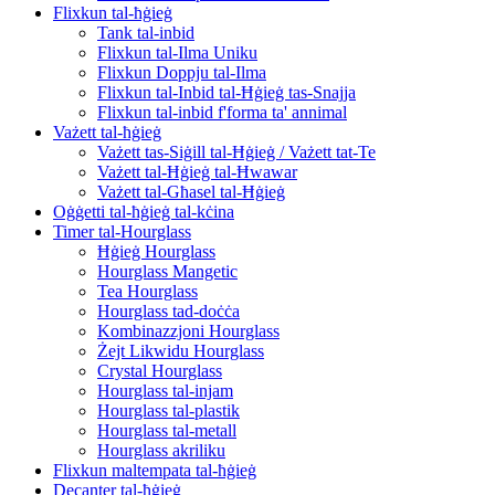
Flixkun tal-ħġieġ
Tank tal-inbid
Flixkun tal-Ilma Uniku
Flixkun Doppju tal-Ilma
Flixkun tal-Inbid tal-Ħġieġ tas-Snajja
Flixkun tal-inbid f'forma ta' annimal
Vażett tal-ħġieġ
Vażett tas-Siġill tal-Ħġieġ / Vażett tat-Te
Vażett tal-Ħġieġ tal-Ħwawar
Vażett tal-Għasel tal-Ħġieġ
Oġġetti tal-ħġieġ tal-kċina
Timer tal-Hourglass
Ħġieġ Hourglass
Hourglass Mangetic
Tea Hourglass
Hourglass tad-doċċa
Kombinazzjoni Hourglass
Żejt Likwidu Hourglass
Crystal Hourglass
Hourglass tal-injam
Hourglass tal-plastik
Hourglass tal-metall
Hourglass akriliku
Flixkun maltempata tal-ħġieġ
Decanter tal-ħġieġ