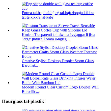
Forma tal-bajd tal-ħġieġ tal-ħajt doppju kikkra
tat-tè kikkra tal-kafè
Kmiem Trasparenti tad-dwana Ivvjaġġar li jista
'jerġa' jintuża Żomm il-ħġieġ...
Creative Stylish Desktop Droplet Storm Glass
Baromet...
Modern Round Clear Custom Logo Double Wall
Borosilic...
Hourglass tal-plastik