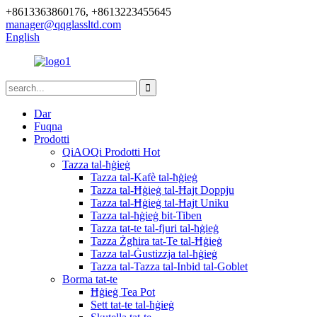
+8613363860176, +8613223455645
manager@qqglassltd.com
English
Dar
Fuqna
Prodotti
QiAOQi Prodotti Hot
Tazza tal-ħġieġ
Tazza tal-Kafè tal-ħġieġ
Tazza tal-Ħġieġ tal-Ħajt Doppju
Tazza tal-Ħġieġ tal-Ħajt Uniku
Tazza tal-ħġieġ bit-Tiben
Tazza tat-te tal-fjuri tal-ħġieġ
Tazza Żgħira tat-Te tal-Ħġieġ
Tazza tal-Ġustizzja tal-ħġieġ
Tazza tal-Tazza tal-Inbid tal-Goblet
Borma tat-te
Ħġieġ Tea Pot
Sett tat-te tal-ħġieġ