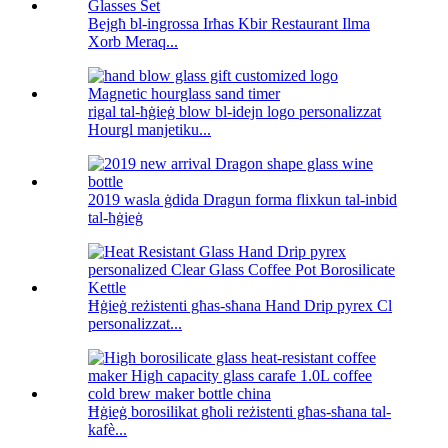
Bejgħ bl-ingrossa Irħas Kbir Restaurant Ilma
Xorb Meraq...
rigal tal-ħġieġ blow bl-idejn logo personalizzat
Hourgl manjetiku...
2019 wasla ġdida Dragun forma flixkun tal-inbid
tal-ħġieġ
Ħġieġ reżistenti għas-sħana Hand Drip pyrex Cl
personalizzat...
Ħġieġ borosilikat għoli reżistenti għas-sħana tal-
kafè...