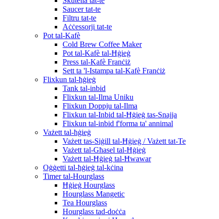
Skutella tat-te
Saucer tat-te
Filtru tat-te
Aċċessorji tat-te
Pot tal-Kafè
Cold Brew Coffee Maker
Pot tal-Kafè tal-Ħġieġ
Press tal-Kafè Franċiż
Sett ta 'l-Istampa tal-Kafè Franċiż
Flixkun tal-ħġieġ
Tank tal-inbid
Flixkun tal-Ilma Uniku
Flixkun Doppju tal-Ilma
Flixkun tal-Inbid tal-Ħġieġ tas-Snajja
Flixkun tal-inbid f'forma ta' annimal
Vażett tal-ħġieġ
Vażett tas-Siġill tal-Ħġieġ / Vażett tat-Te
Vażett tal-Għasel tal-Ħġieġ
Vażett tal-Ħġieġ tal-Ħwawar
Oġġetti tal-ħġieġ tal-kċina
Timer tal-Hourglass
Ħġieġ Hourglass
Hourglass Mangetic
Tea Hourglass
Hourglass tad-doċċa