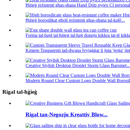
Ħġieġ reżistenti għas-sħana Hand Drip pyrex Cl personali
Ħġieġ borosilikat għoli reżistenti għas-sħana tal-kafè...
Forma tal-bajd tal-ħġieġ tal-ħajt doppju kikkra tat-tè kikkr
Kmiem Trasparenti tad-dwana Ivvjaġġar li jista 'jerġa' ji
Creative Stylish Desktop Droplet Storm Glass Baromet...
Modern Round Clear Custom Logo Double Wall Borosili
Rigal tal-ħġieġ
Rigal tan-Negozju Kreattiv Blow...