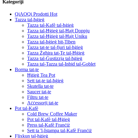
Kategoriji
QiAOQi Prodotti Hot
Tazza tal-ħġieġ
Tazza tal-Kafè tal-ħġieġ
Tazza tal-Ħġieġ tal-Ħajt Doppju
Tazza tal-Ħġieġ tal-Ħajt Uniku
Tazza tal-ħġieġ bit-Tiben
Tazza tat-te tal-fjuri tal-ħġieġ
Tazza Żgħira tat-Te tal-Ħġieġ
Tazza tal-Ġustizzja tal-ħġieġ
Tazza tal-Tazza tal-Inbid tal-Goblet
Borma tat-te
Ħġieġ Tea Pot
Sett tat-te tal-ħġieġ
Skutella tat-te
Saucer tat-te
Filtru tat-te
Aċċessorji tat-te
Pot tal-Kafè
Cold Brew Coffee Maker
Pot tal-Kafè tal-Ħġieġ
Press tal-Kafè Franċiż
Sett ta 'l-Istampa tal-Kafè Franċiż
Flixkun tal-ħġieġ