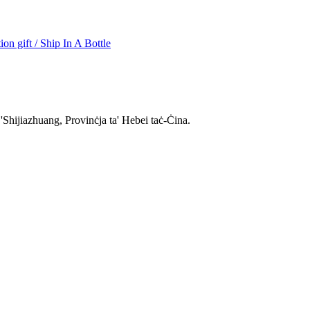
 'Shijiazhuang, Provinċja ta' Hebei taċ-Ċina.