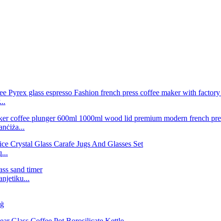
..
anċiża...
...
njetiku...
eġ