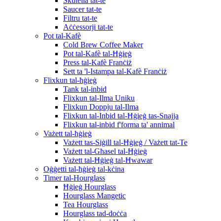
Skutella tat-te
Saucer tat-te
Filtru tat-te
Aċċessorji tat-te
Pot tal-Kafè
Cold Brew Coffee Maker
Pot tal-Kafè tal-Ħġieġ
Press tal-Kafè Franċiż
Sett ta 'l-Istampa tal-Kafè Franċiż
Flixkun tal-ħġieġ
Tank tal-inbid
Flixkun tal-Ilma Uniku
Flixkun Doppju tal-Ilma
Flixkun tal-Inbid tal-Ħġieġ tas-Snajja
Flixkun tal-inbid f'forma ta' annimal
Vażett tal-ħġieġ
Vażett tas-Siġill tal-Ħġieġ / Vażett tat-Te
Vażett tal-Għasel tal-Ħġieġ
Vażett tal-Ħġieġ tal-Ħwawar
Oġġetti tal-ħġieġ tal-kċina
Timer tal-Hourglass
Ħġieġ Hourglass
Hourglass Mangetic
Tea Hourglass
Hourglass tad-doċċa