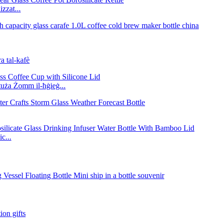
zzat...
a tal-kafè
ntuża Żomm il-ħġieġ...
c...