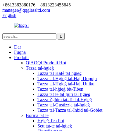
+8613363860176, +8613223455645
manager@qqglassltd.com
English
Dar
Fuqna
Prodotti
QiAOQi Prodotti Hot
Tazza tal-ħġieġ
Tazza tal-Kafè tal-ħġieġ
Tazza tal-Ħġieġ tal-Ħajt Doppju
Tazza tal-Ħġieġ tal-Ħajt Uniku
Tazza tal-ħġieġ bit-Tiben
Tazza tat-te tal-fjuri tal-ħġieġ
Tazza Żgħira tat-Te tal-Ħġieġ
Tazza tal-Ġustizzja tal-ħġieġ
Tazza tal-Tazza tal-Inbid tal-Goblet
Borma tat-te
Ħġieġ Tea Pot
Sett tat-te tal-ħġieġ