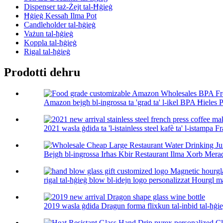
Dispenser taż-Żejt tal-Ħġieġ
Ħġieġ Kessaħ Ilma Pot
Candleholder tal-ħġieġ
Vażun tal-ħġieġ
Koppla tal-ħġieġ
Rigal tal-ħġieġ
Prodotti dehru
Amazon bejgħ bl-ingrossa ta 'grad ta' l-ikel BPA Ħieles P.
2021 wasla ġdida ta 'l-istainless steel kafè ta' l-istampa Fr
Bejgħ bl-ingrossa Irħas Kbir Restaurant Ilma Xorb Meraq
rigal tal-ħġieġ blow bl-idejn logo personalizzat Hourgl ma
2019 wasla ġdida Dragun forma flixkun tal-inbid tal-ħġi