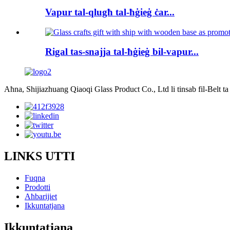
Vapur tal-qlugħ tal-ħġieġ ċar...
Rigal tas-snajja tal-ħġieġ bil-vapur...
Aħna, Shijiazhuang Qiaoqi Glass Product Co., Ltd li tinsab fil-Belt ta
LINKS UTTI
Fuqna
Prodotti
Aħbarijiet
Ikkuntatjana
Ikkuntatjana