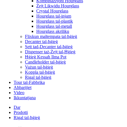
Kombinazzjoni Hourglass
Żejt Likwidu Hourglass
Crystal Hourglass
Hourglass tal-injam
Hourglass tal-plastik
Hourglass tal-metall
Hourglass akriliku
Flixkun maltempata tal-ħġieġ
Decanter tal-ħġieġ
Sett tad-Decanter tal-ħġieġ
Dispenser taż-Żejt tal-Ħġieġ
Ħġieġ Kessaħ Ilma Pot
Candleholder tal-ħġieġ
Vażun tal-ħġieġ
Koppla tal-ħġieġ
Rigal tal-ħġieġ
Tour tal-Fabbrika
Aħbarijiet
Video
Ikkuntatjana
Dar
Prodotti
Rigal tal-ħġieġ